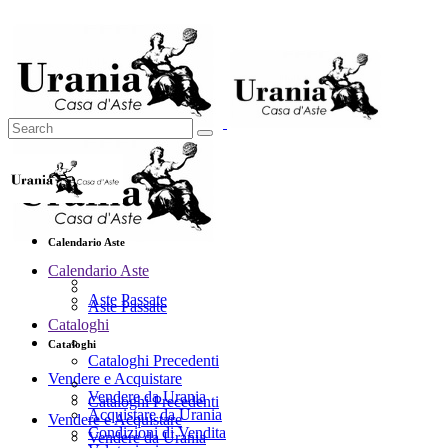
Calendario Aste
Calendario Aste
Aste Passate
Aste Passate
Cataloghi
Cataloghi
Cataloghi Precedenti
Vendere e Acquistare
Vendere da Urania
Cataloghi Precedenti
Acquistare da Urania
Vendere e Acquistare
Condizioni di Vendita
Vendere da Urania