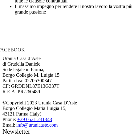
tutte le clausole contrattuali
Il massimo impegno per rendere il nostro lavoro la vostra più
grande passione
FACEBOOK
Urania Casa d’Aste
di Gradella Daniele
Sede legale in Parma,
Borgo Collegio M. Luigia 15
Partita Iva: 02705300347
CF: GRDDNL87E13G337T
R.E.A. PR-260489
©Copyright 2023 Urania Casa D'Aste
Borgo Collegio Maria Luigia 15,
43121 Parma (Italy)
Phone:
+39 0521 231343
Email:
info@uraniaaste.com
Newsletter